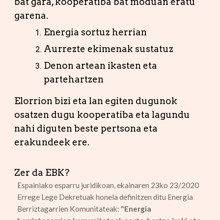
bat gara, kooperatiba bat moduan eratu
garena.
Energia sortuz herrian
Aurrezte ekimenak sustatuz
Denon artean ikasten eta
partehartzen
Elorrion bizi eta lan egiten dugunok
osatzen dugu kooperatiba eta lagundu
nahi diguten beste pertsona eta
erakundeek ere.
Zer da EBK?
Espainiako esparru juridikoan, ekainaren 23ko 23/2020
Errege Lege Dekretuak honela definitzen ditu Energia
Berriztagarrien Komunitateak:
"Energia