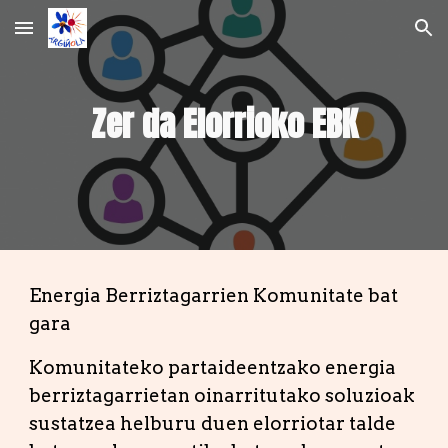
Skip to main content
Skip to navigation
Zer da Elorrioko EBK
Energia Berriztagarrien Komunitate bat
gara
Komunitateko partaideentzako energia
berriztagarrietan oinarritutako soluzioak
sustatzea helburu duen elorriotar talde