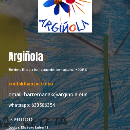
Argiñola
Elorrioko Energia berriztagarrien komunitatea, KOOP. S.
kontaktuan jartzeko
email: harremanak@arginola.eus
whatsapp: 633506354
ifk:
F44897916
Egoitza:
Elizburu kalea 18