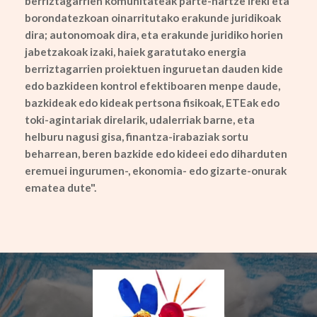
berriztagarrien komunitateak parte-hartze ireki eta
borondatezkoan oinarritutako erakunde juridikoak
dira; autonomoak dira, eta erakunde juridiko horien
jabetzakoak izaki, haiek garatutako energia
berriztagarrien proiektuen inguruetan dauden kide
edo bazkideen kontrol efektiboaren menpe daude,
bazkideak edo kideak pertsona fisikoak, ETEak edo
toki-agintariak direlarik, udalerriak barne, eta
helburu nagusi gisa, finantza-irabaziak sortu
beharrean, beren bazkide edo kideei edo diharduten
eremuei ingurumen-, ekonomia- edo gizarte-onurak
ematea dute".