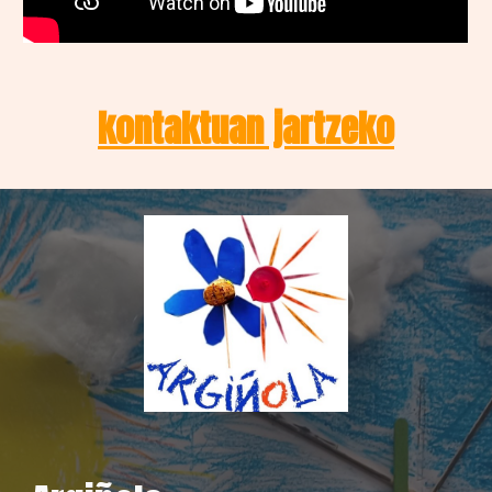
kontaktuan jartzeko