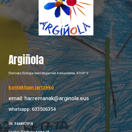
Argiñola
Elorrioko Energia berriztagarrien komunitatea, KOOP. S.
kontaktuan jartzeko
email: harremanak@arginola.eus
whatsapp: 633506354
ifk:
F44897916
Egoitza:
Elizburu kalea 18