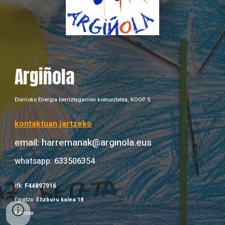
Argiñola
Elorrioko Energia berriztagarrien komunitatea, KOOP. S.
kontaktuan jartzeko
email: harremanak@arginola.eus
whatsapp: 633506354
ifk:
F44897916
Egoitza:
Elizburu kalea 18
Elorrio