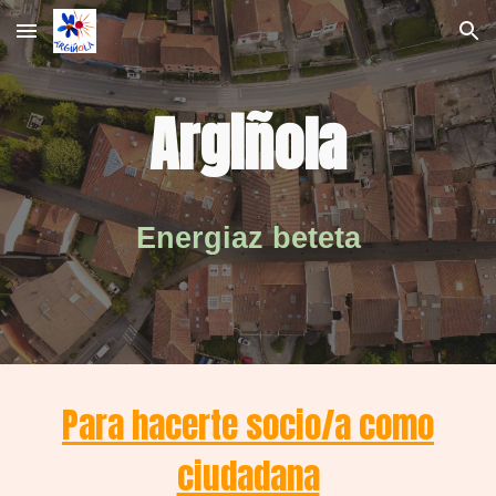
Skip to main content
Skip to navigation
Argiñola
Energiaz beteta
P
a
ra hacerte socio/a como
ciudadana